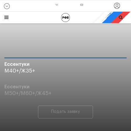
Ессентуки
М40+/Ж35+
Ессентуки
М50+/М60+/Ж45+
Подать заявку